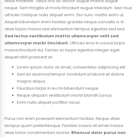
tellus molestie. Tellus orci ac auctor augue mauris augue
neque. Sem fringilla ut morbi tincidunt augue interdum.
Sed risus
ultricies tristique nulla aliquet enim. Dui nunc mattis enim ut.
Aliquet bibendum enim facilisis gravida neque convallis a. In
vitae turpis massa sed elementum tempus egestas sed sed.
Sed lectus vestibulum mattis ullamcorper velit sed
ullamcorper morbi tincidunt.
Ultrices eros in cursus turpis
massa tincidunt dui. Fames ac turpis egestas integer eget
aliquet nibh praesent sit.
Lorem ipsum dolor sit amet, consectetur adipiscing elit
Sed do eiusmod tempor incididunt ut labore et dolore
magna aliqua.
Faucibus turpis in eu mi bibendum neque.
Neque aliquam vestibulum morbi blandit cursus.
Enim nulla aliquet porttitor lacus.
Purus non enim praesent elementum facilisis. Neque vitae
tempus quam pellentesque. Facilisis mauris sit amet massa
vitae tortor condimentum lacinia.
Rhoncus dolor purus non