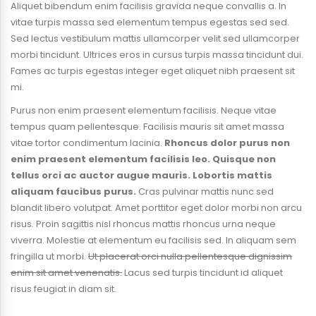
Aliquet bibendum enim facilisis gravida neque convallis a. In
vitae turpis massa sed elementum tempus egestas sed sed.
Sed lectus vestibulum mattis ullamcorper velit sed ullamcorper
morbi tincidunt. Ultrices eros in cursus turpis massa tincidunt dui.
Fames ac turpis egestas integer eget aliquet nibh praesent sit
mi.
Purus non enim praesent elementum facilisis. Neque vitae
tempus quam pellentesque. Facilisis mauris sit amet massa
vitae tortor condimentum lacinia.
Rhoncus dolor purus non
enim praesent elementum facilisis leo. Quisque non
tellus orci ac auctor augue mauris. Lobortis mattis
aliquam faucibus purus.
Cras pulvinar mattis nunc sed
blandit libero volutpat. Amet porttitor eget dolor morbi non arcu
risus. Proin sagittis nisl rhoncus mattis rhoncus urna neque
viverra. Molestie at elementum eu facilisis sed. In aliquam sem
fringilla ut morbi.
Ut placerat orci nulla pellentesque dignissim
enim sit amet venenatis.
Lacus sed turpis tincidunt id aliquet
risus feugiat in diam sit.