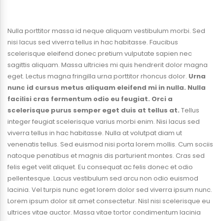
Nulla porttitor massa id neque aliquam vestibulum morbi. Sed
nisi lacus sed viverra tellus in hac habitasse. Faucibus
scelerisque eleifend donec pretium vulputate sapien nec
sagittis aliquam. Massa ultricies mi quis hendrerit dolor magna
eget. Lectus magna fringilla urna porttitor rhoncus dolor.
Urna
nunc id cursus metus aliquam eleifend mi in nulla. Nulla
facilisi cras fermentum odio eu feugiat. Orci a
scelerisque purus semper eget duis at tellus at.
Tellus
integer feugiat scelerisque varius morbi enim. Nisi lacus sed
viverra tellus in hac habitasse. Nulla at volutpat diam ut
venenatis tellus. Sed euismod nisi porta lorem mollis. Cum sociis
natoque penatibus et magnis dis parturient montes. Cras sed
felis eget velit aliquet. Eu consequat ac felis donec et odio
pellentesque. Lacus vestibulum sed arcu non odio euismod
lacinia. Vel turpis nunc eget lorem dolor sed viverra ipsum nunc.
Lorem ipsum dolor sit amet consectetur. Nisl nisi scelerisque eu
ultrices vitae auctor. Massa vitae tortor condimentum lacinia