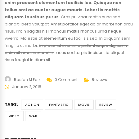
enim praesent elementum facilisis leo. Quisque non
tellus orci ac auctor augue mauris. Lobortis mattis
aliquam faucibus purus.
Cras pulvinar mattis nunc sed
blandit libero volutpat. Amet porttitor eget dolor morbi non arcu
risus. Proin sagittis nisl rhoncus mattis rhoncus urna neque
viverra. Molestie at elementum eu facilisis sed. In aliquam sem
fringilla ut morbi.
Ut placerat orci nulla pellentesque dignissim
enim sit amet venenatis.
Lacus sed turpis tincidunt id aliquet
risus feugiat in diam sit.
Rasfan M Faiz
0 Comment
Reviews
January 2, 2018
TAGS:
ACTION
FANTASTIC
MOVIE
REVIEW
VIDEO
WAR