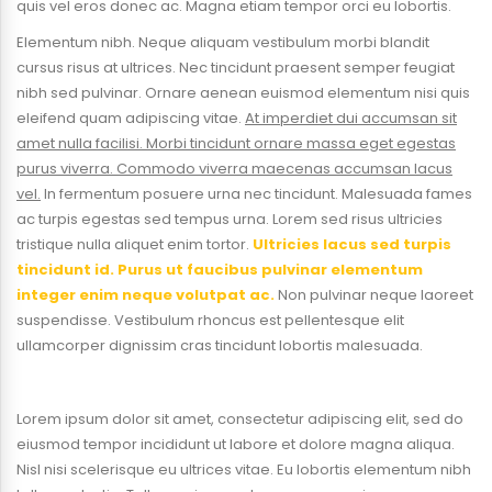
quis vel eros donec ac. Magna etiam tempor orci eu lobortis.
Elementum nibh. Neque aliquam vestibulum morbi blandit
cursus risus at ultrices. Nec tincidunt praesent semper feugiat
nibh sed pulvinar. Ornare aenean euismod elementum nisi quis
eleifend quam adipiscing vitae.
At imperdiet dui accumsan sit
amet nulla facilisi. Morbi tincidunt ornare massa eget egestas
purus viverra. Commodo viverra maecenas accumsan lacus
vel.
In fermentum posuere urna nec tincidunt. Malesuada fames
ac turpis egestas sed tempus urna. Lorem sed risus ultricies
tristique nulla aliquet enim tortor.
Ultricies lacus sed turpis
tincidunt id. Purus ut faucibus pulvinar elementum
integer enim neque volutpat ac.
Non pulvinar neque laoreet
suspendisse. Vestibulum rhoncus est pellentesque elit
ullamcorper dignissim cras tincidunt lobortis malesuada.
Lorem ipsum dolor sit amet, consectetur adipiscing elit, sed do
eiusmod tempor incididunt ut labore et dolore magna aliqua.
Nisl nisi scelerisque eu ultrices vitae. Eu lobortis elementum nibh