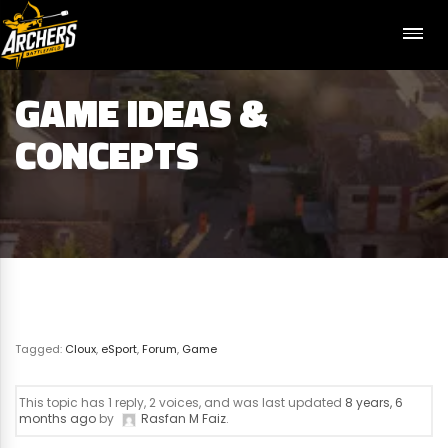
GAME IDEAS &
CONCEPTS
Tagged:
Cloux
,
eSport
,
Forum
,
Game
This topic has 1 reply, 2 voices, and was last updated
8 years, 6
months ago
by
Rasfan M Faiz
.