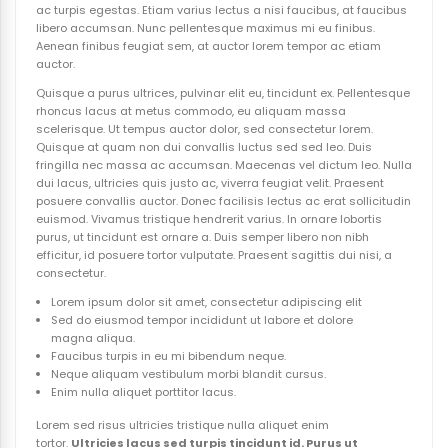
ac turpis egestas. Etiam varius lectus a nisi faucibus, at faucibus
libero accumsan. Nunc pellentesque maximus mi eu finibus.
Aenean finibus feugiat sem, at auctor lorem tempor ac etiam
auctor.
Quisque a purus ultrices, pulvinar elit eu, tincidunt ex. Pellentesque
rhoncus lacus at metus commodo, eu aliquam massa
scelerisque. Ut tempus auctor dolor, sed consectetur lorem.
Quisque at quam non dui convallis luctus sed sed leo. Duis
fringilla nec massa ac accumsan. Maecenas vel dictum leo. Nulla
dui lacus, ultricies quis justo ac, viverra feugiat velit. Praesent
posuere convallis auctor. Donec facilisis lectus ac erat sollicitudin
euismod. Vivamus tristique hendrerit varius. In ornare lobortis
purus, ut tincidunt est ornare a. Duis semper libero non nibh
efficitur, id posuere tortor vulputate. Praesent sagittis dui nisi, a
consectetur.
Lorem ipsum dolor sit amet, consectetur adipiscing elit
Sed do eiusmod tempor incididunt ut labore et dolore
magna aliqua.
Faucibus turpis in eu mi bibendum neque.
Neque aliquam vestibulum morbi blandit cursus.
Enim nulla aliquet porttitor lacus.
Lorem sed risus ultricies tristique nulla aliquet enim
tortor.
Ultricies lacus sed turpis tincidunt id. Purus ut