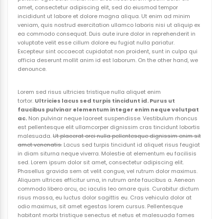
amet, consectetur adipiscing elit, sed do eiusmod tempor
incididunt ut labore et dolore magna aliqua. Ut enim ad minim
veniam, quis nostrud exercitation ullamco laboris nisi ut aliquip ex
ea commodo consequat. Duis aute irure dolor in reprehenderit in
voluptate velit esse cillum dolore eu fugiat nulla pariatur.
Excepteur sint occaecat cupidatat non proident, sunt in culpa qui
officia deserunt mollit anim id est laborum. On the other hand, we
denounce.
Lorem sed risus ultricies tristique nulla aliquet enim
tortor.
Ultricies lacus sed turpis tincidunt id. Purus ut
faucibus pulvinar elementum integer enim neque volutpat
ac.
Non pulvinar neque laoreet suspendisse. Vestibulum rhoncus
est pellentesque elit ullamcorper dignissim cras tincidunt lobortis
malesuada.
Ut placerat orci nulla pellentesque dignissim enim sit
amet venenatis.
Lacus sed turpis tincidunt id aliquet risus feugiat
in diam siturna neque viverra. Molestie at elementum eu facilisis
sed. Lorem ipsum dolor sit amet, consectetur adipiscing elit.
Phasellus gravida sem at velit congue, vel rutrum dolor maximus.
Aliquam ultrices efficitur urna, in rutrum ante faucibus a. Aenean
commodo libero arcu, ac iaculis leo ornare quis. Curabitur dictum
risus massa, eu luctus dolor sagittis eu. Cras vehicula dolor at
odio maximus, sit amet egestas lorem cursus. Pellentesque
habitant morbi tristique senectus et netus et malesuada fames