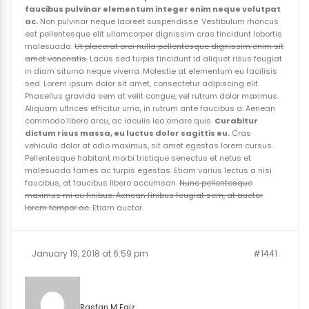
faucibus pulvinar elementum integer enim neque volutpat
ac.
Non pulvinar neque laoreet suspendisse. Vestibulum rhoncus
est pellentesque elit ullamcorper dignissim cras tincidunt lobortis
malesuada.
Ut placerat orci nulla pellentesque dignissim enim sit
amet venenatis.
Lacus sed turpis tincidunt id aliquet risus feugiat
in diam siturna neque viverra. Molestie at elementum eu facilisis
sed. Lorem ipsum dolor sit amet, consectetur adipiscing elit.
Phasellus gravida sem at velit congue, vel rutrum dolor maximus.
Aliquam ultrices efficitur urna, in rutrum ante faucibus a. Aenean
commodo libero arcu, ac iaculis leo ornare quis.
Curabitur
dictum risus massa, eu luctus dolor sagittis eu.
Cras
vehicula dolor at odio maximus, sit amet egestas lorem cursus.
Pellentesque habitant morbi tristique senectus et netus et
malesuada fames ac turpis egestas. Etiam varius lectus a nisi
faucibus, at faucibus libero accumsan.
Nunc pellentesque
maximus mi eu finibus. Aenean finibus feugiat sem, at auctor
lorem tempor ac.
Etiam auctor.
January 19, 2018 at 6:59 pm
#1441
Rasfan M Faiz