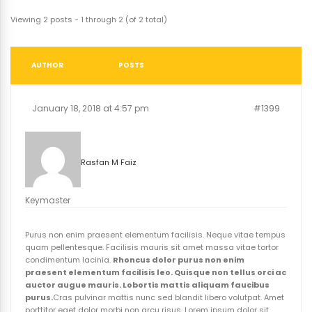
Viewing 2 posts - 1 through 2 (of 2 total)
AUTHOR
POSTS
January 18, 2018 at 4:57 pm
#1399
Rasfan M Faiz
Keymaster
Purus non enim praesent elementum facilisis. Neque vitae tempus
quam pellentesque. Facilisis mauris sit amet massa vitae tortor
condimentum lacinia.
Rhoncus dolor purus non enim
praesent elementum facilisis leo. Quisque non tellus orci ac
auctor augue mauris. Lobortis mattis aliquam faucibus
purus.
Cras pulvinar mattis nunc sed blandit libero volutpat. Amet
porttitor eget dolor morbi non arcu risus. Lorem ipsum dolor sit