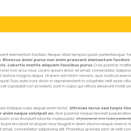
ent elementum facilisis. Neque vitae tempus quam pellentesque. Faci
a.
Rhoncus dolor purus non enim praesent elementum facilisis l
is. Lobortis mattis aliquam faucibus purus.
Cras pulvinar matti
 morbi non arcu risus. Lorem ipsum dolor sit amet, consectetur adipis
et dolore magna aliqua. Ut enim ad minim veniam, quis nostrud exercita
 Duis aute irure dolor in reprehenderit in voluptate velit esse cillum
at cupidatat non proident, sunt in culpa qui officia deserunt mollit a
ies tristique nulla aliquet enim tortor.
Ultricies lacus sed turpis tin
 enim neque volutpat ac.
Non pulvinar neque laoreet suspendisse
nissim cras tincidunt lobortis malesuada.
Ut placerat orci nulla pellen
turpis tincidunt id aliquet risus feugiat in diam siturna neque viverra.
t amet, consectetur adipiscing elit. Phasellus gravida sem at velit c