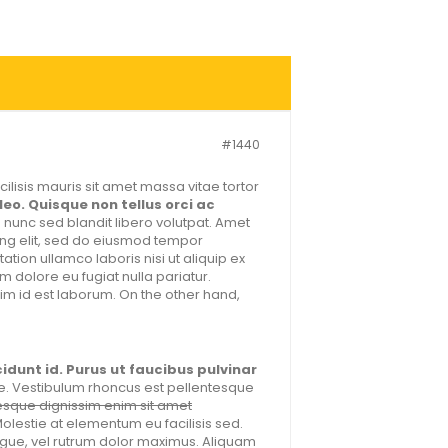
#1440
lisis mauris sit amet massa vitae tortor
eo. Quisque non tellus orci ac
s nunc sed blandit libero volutpat. Amet
cing elit, sed do eiusmod tempor
tion ullamco laboris nisi ut aliquip ex
 dolore eu fugiat nulla pariatur.
nim id est laborum. On the other hand,
cidunt id. Purus ut faucibus pulvinar
. Vestibulum rhoncus est pellentesque
tesque dignissim enim sit amet
 Molestie at elementum eu facilisis sed.
ongue, vel rutrum dolor maximus. Aliquam