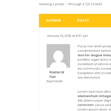
Viewing 2 posts - 1 through 2 (of 2 total)
AUTHOR
POSTS
January 19, 2018 at 6:57 pm
Purus non enim praes
condimentum lacini
auctor augue maur
porttitor eget dolor
incididunt ut labore 
ea commodo consequat.
Rasfan M
Excepteur sint occaec
Faiz
we denounce.
Keymaster
Lorem sed risus ultric
elementum integer
elit ullamcorper dig
venenatis.
Lacus sed 
Lorem ipsum dolor si