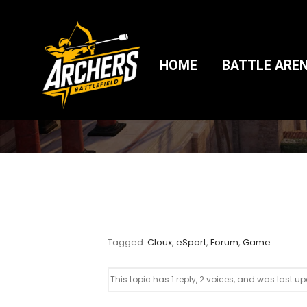
GRAND THEFT A
HOME
BATTLE ARE
Tagged:
Cloux
,
eSport
,
Forum
,
Game
This topic has 1 reply, 2 voices, and was last 