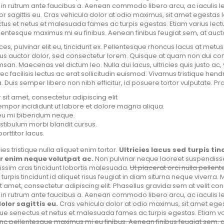
na, in rutrum ante faucibus a. Aenean commodo libero arcu, ac iaculis l
or sagittis eu. Cras vehicula dolor at odio maximus, sit amet egestas
tus et netus et malesuada fames ac turpis egestas. Etiam varius lectus
entesque maximus mi eu finibus. Aenean finibus feugiat sem, at auct
ices, pulvinar elit eu, tincidunt ex. Pellentesque rhoncus lacus at 
s auctor dolor, sed consectetur lorem. Quisque at quam non dui conval
. Maecenas vel dictum leo. Nulla dui lacus, ultricies quis justo ac, 
c facilisis lectus ac erat sollicitudin euismod. Vivamus tristique hendre
. Duis semper libero non nibh efficitur, id posuere tortor vulputate. Pra
sit amet, consectetur adipiscing elit
mpor incididunt ut labore et dolore magna aliqua.
n eu mi bibendum neque.
tibulum morbi blandit cursus.
orttitor lacus.
ies tristique nulla aliquet enim tortor.
Ultricies lacus sed turpis tin
 enim neque volutpat ac.
Non pulvinar neque laoreet suspendisse
nissim cras tincidunt lobortis malesuada.
Ut placerat orci nulla pellen
turpis tincidunt id aliquet risus feugiat in diam siturna neque viverra.
t amet, consectetur adipiscing elit. Phasellus gravida sem at velit c
na, in rutrum ante faucibus a. Aenean commodo libero arcu, ac iaculis l
olor sagittis eu.
Cras vehicula dolor at odio maximus, sit amet ege
que senectus et netus et malesuada fames ac turpis egestas. Etiam vari
nc pellentesque maximus mi eu finibus. Aenean finibus feugiat sem, 