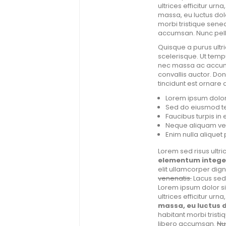
ultrices efficitur ur
massa, eu luctus dol
morbi tristique senec
accumsan. Nunc pell
Quisque a purus ultr
scelerisque. Ut tempu
nec massa ac accumsan
convallis auctor. Done
tincidunt est ornare a
Lorem ipsum dolor 
Sed do eiusmod te
Faucibus turpis i
Neque aliquam ves
Enim nulla aliquet p
Lorem sed risus ultric
elementum integer
elit ullamcorper dig
venenatis.
Lacus sed 
Lorem ipsum dolor si
ultrices efficitur ur
massa, eu luctus d
habitant morbi tristi
libero accumsan.
Nu