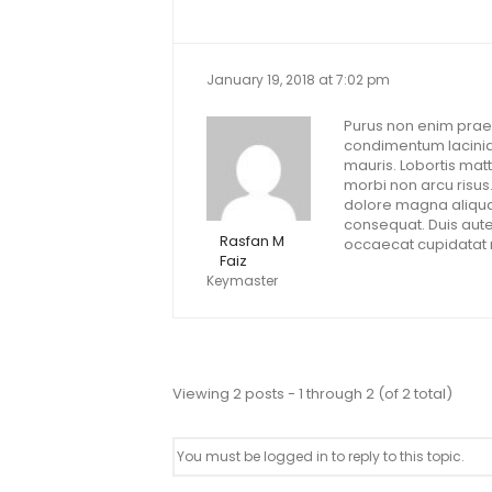
January 19, 2018 at 7:02 pm
Purus non enim praes
condimentum lacinia.
mauris. Lobortis matt
morbi non arcu risus
dolore magna aliqua.
consequat. Duis aute 
Rasfan M
occaecat cupidatat n
Faiz
Keymaster
Viewing 2 posts - 1 through 2 (of 2 total)
You must be logged in to reply to this topic.