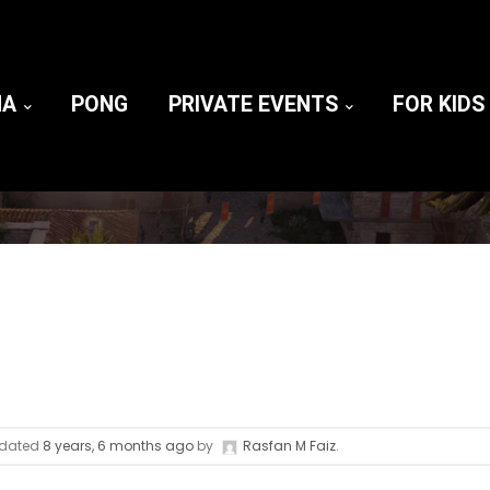
UTO REVIEW
NA
PONG
PRIVATE EVENTS
FOR KIDS
updated
8 years, 6 months ago
by
Rasfan M Faiz
.