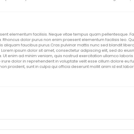
ent elementum facilisis. Neque vitae tempus quam pellentesque. Faci
 Rhoncus dolor purus non enim praesent elementum facilisis leo. Qui
is aliquam faucibus purus.Cras pulvinar mattis nunc sed blandit libero
. Lorem ipsum dolor sit amet, consectetur adipiscing elit, sed do eius
 Ut enim ad minim veniam, quis nostrud exercitation ullamco laboris
irure dolor in reprehenderit in voluptate velit esse cillum dolore eu fug
on proident, sunt in culpa qui officia deserunt mollit anim id est la