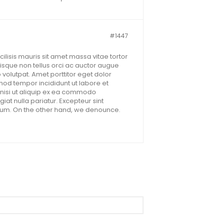
#1447
lisis mauris sit amet massa vitae tortor
sque non tellus orci ac auctor augue
 volutpat. Amet porttitor eget dolor
mod tempor incididunt ut labore et
 nisi ut aliquip ex ea commodo
iat nulla pariatur. Excepteur sint
borum. On the other hand, we denounce.