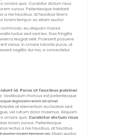
eo ornare quis. Curabitur dictum risus
 lorem cursus. Pellentesque habitant
 a nisi faucibus, at faucibus libero
or lorem tempor ac etiam auctor.
metus commodo, eu aliquam massa
lis luctus sed sed leo. Duis fringilla
viverra feugiat velit. Praesent posuere
rit varius. In ornare lobortis purus, ut
esent sagittis dui nisi, a consectetur.
cidunt id. Purus ut faucibus pulvinar
. Vestibulum rhoncus est pellentesque
tesque dignissim enim sit amet
 Molestie at elementum eu facilisis sed.
ongue, vel rutrum dolor maximus. Aliquam
eo ornare quis.
Curabitur dictum risus
stas lorem cursus. Pellentesque
us lectus a nisi faucibus, at faucibus
at auctor lorem tempor ac.
Etiam auctor.