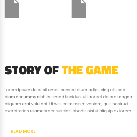
STORY OF
THE GAME
Lorem ipsum dolor sit amet, consectetuer adipiscing elit, sed
diam nonummy nibh euismod tincidunt ut laoreet dolore magna
aliquam erat volutpat. Ut wisi enim minim veniam, quis nostrud
exerci tation ullamcorper suscipit lobortis nisl ut aliquip ex lorem.
READ MORE