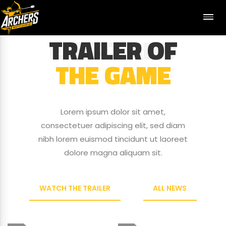
TRAILER OF
EGYPT AND
THE GAME
WORLD
Lorem ipsum dolor sit amet,
Lorem ipsum dolor sit amet,
consectetuer adipiscing elit, sed diam
consectetuer adipiscing elit, sed diam
nibh lorem euismod tincidunt ut laoreet
nibh lorem euismod tincidunt ut laoreet
dolore magna aliquam sit.
dolore magna aliquam sit.
WATCH THE TRAILER
ABOUT THE GAME
ALL NEWS
NEWS