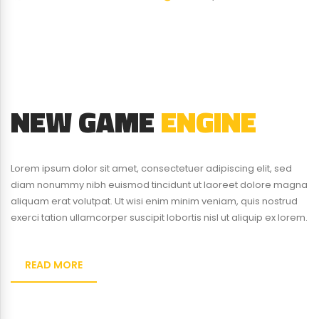
At quis risus vulputate viverra maecenas.
NEW GAME
ENGINE
Lorem ipsum dolor sit amet, consectetuer adipiscing elit, sed
diam nonummy nibh euismod tincidunt ut laoreet dolore magna
aliquam erat volutpat. Ut wisi enim minim veniam, quis nostrud
exerci tation ullamcorper suscipit lobortis nisl ut aliquip ex lorem.
READ MORE