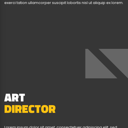
exerci tation ullamcorper suscipit lobortis nisl ut aliquip ex lorem.
ART
DIRECTOR
Lorem ipsum dolor sit amet, consectetuer adipiscing elit, sed