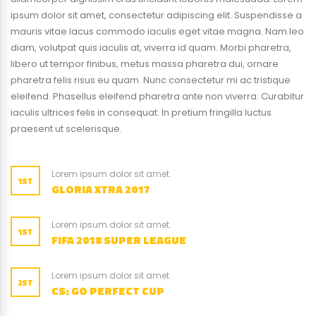
ipsum dolor sit amet, consectetur adipiscing elit. Suspendisse a
mauris vitae lacus commodo iaculis eget vitae magna. Nam leo
diam, volutpat quis iaculis at, viverra id quam. Morbi pharetra,
libero ut tempor finibus, metus massa pharetra dui, ornare
pharetra felis risus eu quam. Nunc consectetur mi ac tristique
eleifend. Phasellus eleifend pharetra ante non viverra. Curabitur
iaculis ultrices felis in consequat. In pretium fringilla luctus
praesent ut scelerisque.
Lorem ipsum dolor sit amet.
1ST
GLORIA XTRA 2017
Lorem ipsum dolor sit amet.
1ST
FIFA 2018 SUPER LEAGUE
Lorem ipsum dolor sit amet.
2ST
CS: GO PERFECT CUP