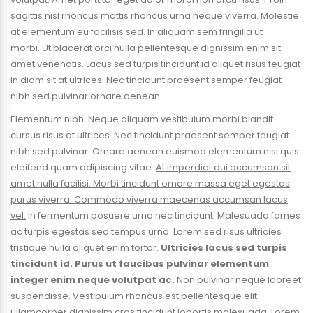
sagittis nisl rhoncus mattis rhoncus urna neque viverra. Molestie
at elementum eu facilisis sed. In aliquam sem fringilla ut
morbi.
Ut placerat orci nulla pellentesque dignissim enim sit
amet venenatis.
Lacus sed turpis tincidunt id aliquet risus feugiat
in diam sit at ultrices. Nec tincidunt praesent semper feugiat
nibh sed pulvinar ornare aenean.
Elementum nibh. Neque aliquam vestibulum morbi blandit
cursus risus at ultrices. Nec tincidunt praesent semper feugiat
nibh sed pulvinar. Ornare aenean euismod elementum nisi quis
eleifend quam adipiscing vitae.
At imperdiet dui accumsan sit
amet nulla facilisi. Morbi tincidunt ornare massa eget egestas
purus viverra. Commodo viverra maecenas accumsan lacus
vel.
In fermentum posuere urna nec tincidunt. Malesuada fames
ac turpis egestas sed tempus urna. Lorem sed risus ultricies
tristique nulla aliquet enim tortor.
Ultricies lacus sed turpis
tincidunt id. Purus ut faucibus pulvinar elementum
integer enim neque volutpat ac.
Non pulvinar neque laoreet
suspendisse. Vestibulum rhoncus est pellentesque elit
ullamcorper dignissim cras tincidunt lobortis malesuada. Lorem