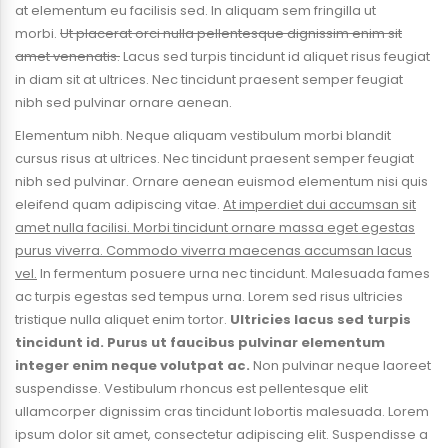
at elementum eu facilisis sed. In aliquam sem fringilla ut
morbi.
Ut placerat orci nulla pellentesque dignissim enim sit
amet venenatis.
Lacus sed turpis tincidunt id aliquet risus feugiat
in diam sit at ultrices. Nec tincidunt praesent semper feugiat
nibh sed pulvinar ornare aenean.
Elementum nibh. Neque aliquam vestibulum morbi blandit
cursus risus at ultrices. Nec tincidunt praesent semper feugiat
nibh sed pulvinar. Ornare aenean euismod elementum nisi quis
eleifend quam adipiscing vitae.
At imperdiet dui accumsan sit
amet nulla facilisi. Morbi tincidunt ornare massa eget egestas
purus viverra. Commodo viverra maecenas accumsan lacus
vel.
In fermentum posuere urna nec tincidunt. Malesuada fames
ac turpis egestas sed tempus urna. Lorem sed risus ultricies
tristique nulla aliquet enim tortor.
Ultricies lacus sed turpis
tincidunt id. Purus ut faucibus pulvinar elementum
integer enim neque volutpat ac.
Non pulvinar neque laoreet
suspendisse. Vestibulum rhoncus est pellentesque elit
ullamcorper dignissim cras tincidunt lobortis malesuada. Lorem
ipsum dolor sit amet, consectetur adipiscing elit. Suspendisse a