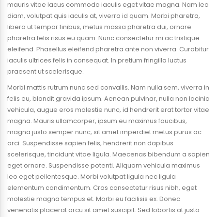
mauris vitae lacus commodo iaculis eget vitae magna. Nam leo
diam, volutpat quis iaculis at, viverra id quam. Morbi pharetra,
libero ut tempor finibus, metus massa pharetra dui, ornare
pharetra felis risus eu quam. Nunc consectetur mi ac tristique
eleifend. Phasellus eleifend pharetra ante non viverra. Curabitur
iaculis ultrices felis in consequat. In pretium fringilla luctus
praesent ut scelerisque.
Morbi mattis rutrum nunc sed convallis. Nam nulla sem, viverra in
felis eu, blandit gravida ipsum. Aenean pulvinar, nulla non lacinia
vehicula, augue eros molestie nunc, id hendrerit erat tortor vitae
magna. Mauris ullamcorper, ipsum eu maximus faucibus,
magna justo semper nunc, sit amet imperdiet metus purus ac
orci. Suspendisse sapien felis, hendrerit non dapibus
scelerisque, tincidunt vitae ligula. Maecenas bibendum a sapien
eget ornare. Suspendisse potenti. Aliquam vehicula maximus
leo eget pellentesque. Morbi volutpat ligula nec ligula
elementum condimentum. Cras consectetur risus nibh, eget
molestie magna tempus et. Morbi eu facilisis ex. Donec
venenatis placerat arcu sit amet suscipit. Sed lobortis at justo