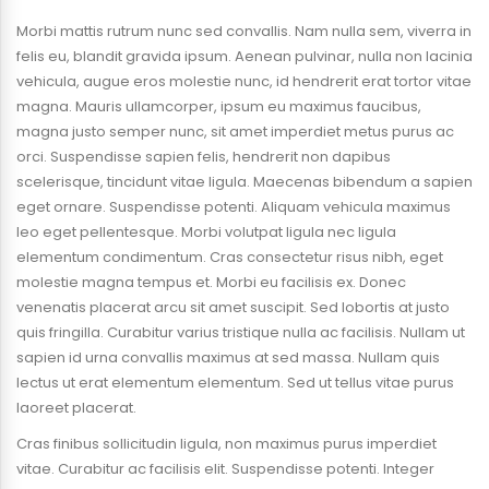
Morbi mattis rutrum nunc sed convallis. Nam nulla sem, viverra in
felis eu, blandit gravida ipsum. Aenean pulvinar, nulla non lacinia
vehicula, augue eros molestie nunc, id hendrerit erat tortor vitae
magna. Mauris ullamcorper, ipsum eu maximus faucibus,
magna justo semper nunc, sit amet imperdiet metus purus ac
orci. Suspendisse sapien felis, hendrerit non dapibus
scelerisque, tincidunt vitae ligula. Maecenas bibendum a sapien
eget ornare. Suspendisse potenti. Aliquam vehicula maximus
leo eget pellentesque. Morbi volutpat ligula nec ligula
elementum condimentum. Cras consectetur risus nibh, eget
molestie magna tempus et. Morbi eu facilisis ex. Donec
venenatis placerat arcu sit amet suscipit. Sed lobortis at justo
quis fringilla. Curabitur varius tristique nulla ac facilisis. Nullam ut
sapien id urna convallis maximus at sed massa. Nullam quis
lectus ut erat elementum elementum. Sed ut tellus vitae purus
laoreet placerat.
Cras finibus sollicitudin ligula, non maximus purus imperdiet
vitae. Curabitur ac facilisis elit. Suspendisse potenti. Integer