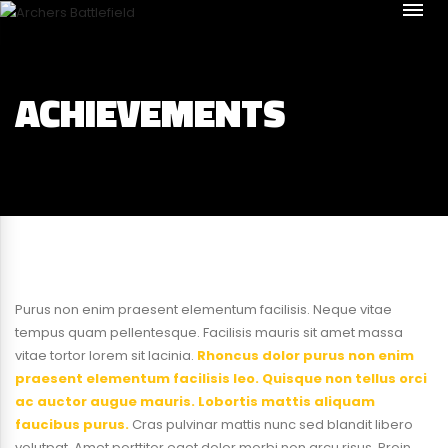
ACHIEVEMENTS
Purus non enim praesent elementum facilisis. Neque vitae
tempus quam pellentesque. Facilisis mauris sit amet massa
vitae tortor lorem sit lacinia.
Rhoncus dolor purus non enim
praesent elementum facilisis leo. Quisque non tellus orci
ac auctor augue mauris. Lobortis mattis aliquam
faucibus purus.
Cras pulvinar mattis nunc sed blandit libero
volutpat. Amet porttitor eget dolor morbi non arcu risus. Proin